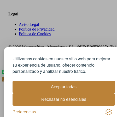
Legal
Aviso Legal
Política de Privacidad
Política de Cookies
© 2026 Metroestética - Metrodermo S.L. (NIF: B06529887). Tod
los derechos reservados.
Utilizamos cookies en nuestro sitio web para mejorar
Diseño
Bittacora
su experiencia de usuario, ofrecer contenido
personalizado y analizar nuestro tráfico.
Aceptar todas
Rechazar no esenciales
Preferencias