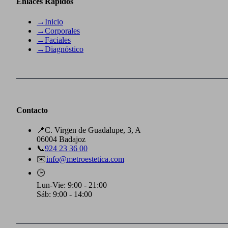
Enlaces Rápidos
→
Inicio
→
Corporales
→
Faciales
→
Diagnóstico
Contacto
📍
C. Virgen de Guadalupe, 3, A
06004 Badajoz
📞
924 23 36 00
✉️
info@metroestetica.com
🕒
Lun-Vie: 9:00 - 21:00
Sáb: 9:00 - 14:00